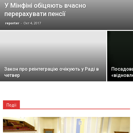
У Мінфіні обіцяють вчасно
перерахувати пенсії
reporter
-
Окт 4, 2017
Закон про реінтеграцію очікують у Раді в
Посадовц
четвер
«відновл
Події