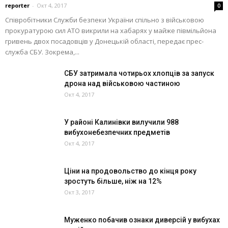
reporter
-
Окт 4, 2017
0
Співробітники Служби безпеки України спільно з військовою
прокуратурою сил АТО викрили на хабарях у майже півмільйона
гривень двох посадовців у Донецькій області, передає прес-
служба СБУ. Зокрема,...
СБУ затримала чотирьох хлопців за запуск
дрона над військовою частиною
Окт 4, 2017
У районі Калинівки вилучили 988
вибухонебезпечних предметів
Окт 4, 2017
Ціни на продовольство до кінця року
зростуть більше, ніж на 12%
Окт 3, 2017
Муженко побачив ознаки диверсій у вибухах