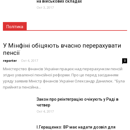
на військових складах
Окт 3, 2017
Політика
У Мінфіні обіцяють вчасно перерахувати
пенсії
reporter
-
Окт 4, 2017
0
Міністерство фінансів України працює над перерахунком пенсій
згідно ухваленої пенсійної реформи. Про це перед засіданням
уряду заявив Міністр фінансів України Олександр Данилюк. "Була
прийнята пенсійна...
Закон про реінтеграцію очікують у Раді в
четвер
Окт 4, 2017
І.Геращенко: ВР має надати дозвіл для