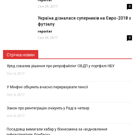
Сен 29, 2017
0
Україна дізналася суперників на Євро-2018 з
футзалу
reporter
Сен 29, 2017
0
Стрічка новин
Уряд схвалив рішення про репрофайлінг ОВДП у портфелі НБУ
Окт 4, 2017
У Мінфіні обіцяють вчасно перерахувати пенсії
Окт 4, 2017
Закон про реінтеграцію очікують у Раді в четвер
Окт 4, 2017
Посадовці вимагали хабар у бізнесмена за «відновлення
інфраструктури Донбасу»