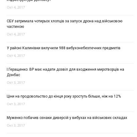
Окт 4, 2017
СБУ затримала чотирьох хлопців за запуск дрона над військовою
частиною
Окт 4, 2017
У районі Калинівки вилучили 988 вибухонебезпечних предметів
Окт 4, 2017
І.Геращенко: ВР має надати дозвіл для входження миротворців на
Донбас
Окт 3, 2017
Ціни на продовольство до кінця року зростуть більше, ніж на 12%
Окт 3, 2017
Муженко побачив ознаки диверсій у вибухах на військових складах
Окт 3, 2017