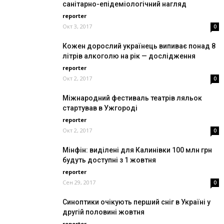
санітарно-епідеміологічний нагляд
reporter
Окт 3, 2017
0
Кожен дорослий українець випиває понад 8
літрів алкоголю на рік — дослідження
reporter
Окт 2, 2017
0
Міжнародний фестиваль театрів ляльок
стартував в Ужгороді
reporter
Окт 2, 2017
0
Мінфін: виділені для Калинівки 100 млн грн
будуть доступні з 1 жовтня
reporter
Сен 29, 2017
0
Синоптики очікують перший сніг в Україні у
другій половині жовтня
reporter