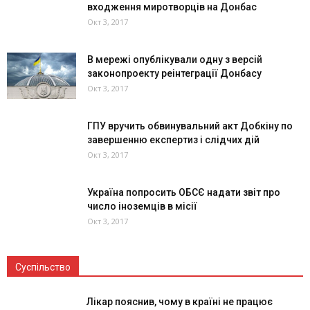
входження миротворців на Донбас
Окт 3, 2017
В мережі опублікували одну з версій
законопроекту реінтеграції Донбасу
Окт 3, 2017
ГПУ вручить обвинувальний акт Добкіну по
завершенню експертиз і слідчих дій
Окт 3, 2017
Україна попросить ОБСЄ надати звіт про
число іноземців в місії
Окт 3, 2017
Суспільство
Лікар пояснив, чому в країні не працює