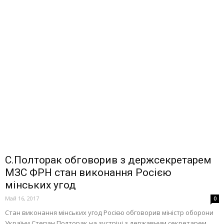
С.Полторак обговорив з держсекретарем
МЗС ФРН стан виконання Росією
мінських угод
Май 16, 2017
0
Стан виконання мінських угод Росією обговорив міністр оборони
України Степан Полторак на зустрічі з державним секретарем