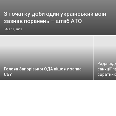
З початку доби один український воїн
зазнав поранень – штаб АТО
Май 18, 2017
Рада ві
Голова Запорізької ОДА пішов у запас
санкції 
СБУ
соратник