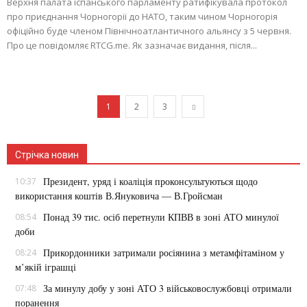
Верхня палата іспанського парламенту ратифікувала протокол
про приєднання Чорногорії до НАТО, таким чином Чорногорія
офіційно буде членом Північноатлантичного альянсу з 5 червня.
Про це повідомляє RTCG.me. Як зазначає видання, після...
1
2
3
Стрічка новин
Президент, уряд і коаліція проконсультуються щодо
10:37
використання коштів В.Януковича — В.Гройсман
Понад 39 тис. осіб перетнули КПВВ в зоні АТО минулої
08:54
доби
Прикордонники затримали росіянина з метамфітаміном у
08:24
м’якій іграшці
За минулу добу у зоні АТО 3 військовослужбовці отримали
07:48
поранення