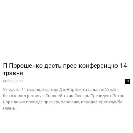
П.Порошенко дасть прес-конференцію 14
травня
Май 12, 2017
0
У неділю, 14 травня, з нагоди Дня Європи та надання Україні
безвізового режиму з Європейським Союзом Президент Петро
Порошенко проведе прес-конференцію, передає прес-служба
Глави...