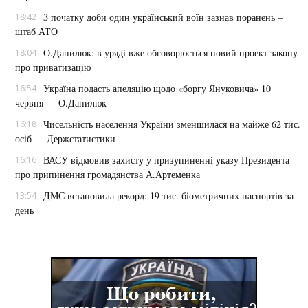
З початку доби один український воїн зазнав поранень –
18:42
штаб АТО
О.Данилюк: в уряді вже обговорюється новий проект закону
18:04
про приватизацію
Україна подасть апеляцію щодо «боргу Януковича» 10
16:54
червня — О.Данилюк
Чисельність населення України зменшилася на майже 62 тис.
16:18
осіб — Держстатистики
ВАСУ відмовив захисту у призупиненні указу Президента
16:16
про припинення громадянства А.Артеменка
ДМС встановила рекорд: 19 тис. біометричних паспортів за
13:54
день