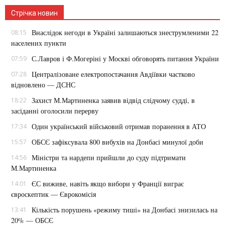
Стрічка новин
Внаслідок негоди в Україні залишаються знеструмленими 22
08:15
населених пункти
С.Лавров і Ф.Могеріні у Москві обговорять питання України
07:59
Централізоване електропостачання Авдіївки частково
07:28
відновлено — ДСНС
Захист М.Мартиненка заявив відвід слідчому судді, в
18:22
засіданні оголосили перерву
Один український військовий отримав поранення в АТО
17:34
ОБСЄ зафіксувала 800 вибухів на Донбасі минулої доби
15:57
Міністри та нардепи прийшли до суду підтримати
14:56
М.Мартиненка
ЄС виживе, навіть якщо вибори у Франції виграє
14:01
євроскептик — Єврокомісія
Кількість порушень «режиму тиші» на Донбасі знизилась на
13:41
20% — ОБСЄ