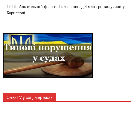
Алкогольний фальсифікат на понад 3 млн грн вилучили у
13:18
Борисполі
OБХ-TV у соц. мережах
528
133
Читачів
Підписчиків
106
177
Читачів
Підписчиків