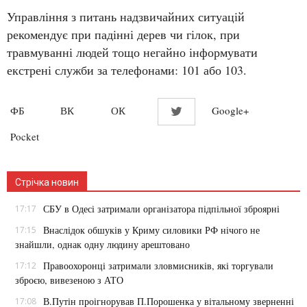
Управління з питань надзвичайних ситуацій
рекомендує при падінні дерев чи гілок, при
травмуванні людей тощо негайно інформувати
екстрені служби за телефонами: 101 або 103.
ФБ
ВК
ОК
Google+
Twitter
Pocket
Стрічка новин
СБУ в Одесі затримали організатора підпільної зброярні
17:17
Внаслідок обшуків у Криму силовики РФ нічого не
17:15
знайшли, однак одну людину арештовано
Правоохоронці затримали зловмисників, які торгували
17:12
зброєю, вивезеною з АТО
В.Путін проігнорував П.Порошенка у вітальному зверненні
17:08