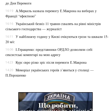
до Дня Перемоги
А.Меркель назвала перемогу Е.Макрона на виборах у
16:19
Франції “ефектною”
Український безвіз 11 травня схвалять на рівні міністрів
16:16
сільського господарства — журналіст
У найближчу годину у Києві очікуються грози та шквали 15-
16:11
20 м/с
І.Геращенко: представники ОРДЛО дозволяли собі
16:06
сексистські коментарі на мою адресу
Курс євро різко зріс після перемоги Е.Макрона
14:23
Меморіал українських героїв з’явиться у столиці —
14:20
П.Порошенко